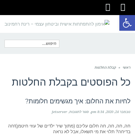
youtube
facebook
פתח סרגל נגישות
תפריט
חיפוש
ראשי
»
קבלת החלטות
עבור:
כל הפוסטים ב
קבלת החלטות
לחיות את החלום: איך מגשימים חלומות?
על
נובמבר 24, 2020
8:34 pm
סגור לתגובות
jetserver
לחיות
את
החלום:
חה, חה, חה, חה חלום עליכם (מתוך שיר ילדים של עוזי חיטמן)!חה
איך
בדיחה? תלוי את מי תשאלו, אבל לא נראה
מגשימים