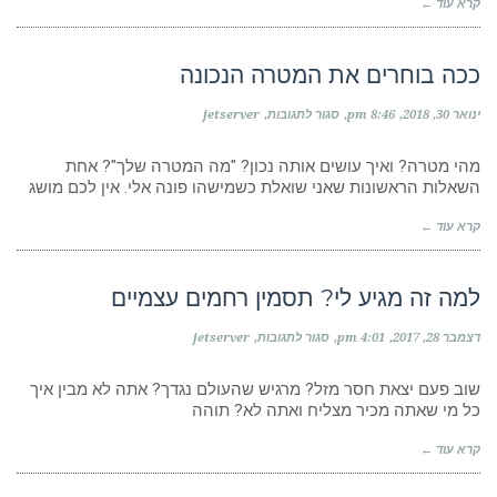
קרא עוד ←
בריא?
ככה בוחרים את המטרה הנכונה
על
ינואר 30, 2018
8:46 pm
סגור לתגובות
jetserver
ככה
בוחרים
את
מהי מטרה? ואיך עושים אותה נכון? "מה המטרה שלך"? אחת
המטרה
השאלות הראשונות שאני שואלת כשמישהו פונה אלי. אין לכם מושג
הנכונה
קרא עוד ←
למה זה מגיע לי? תסמין רחמים עצמיים
על
דצמבר 28, 2017
4:01 pm
סגור לתגובות
jetserver
למה
זה
מגיע
שוב פעם יצאת חסר מזל? מרגיש שהעולם נגדך? אתה לא מבין איך
לי?
כל מי שאתה מכיר מצליח ואתה לא? תוהה
תסמין
רחמים
קרא עוד ←
עצמיים