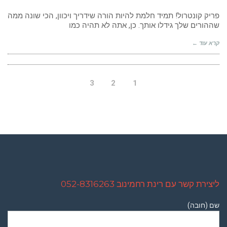
תדעו
אם
פריק קונטרול! תמיד חלמת להיות הורה שידריך ויכוון, הכי שונה ממה
אתם
שההורים שלך גידלו אותך. כן, אתה לא תהיה כמו
הורים
שחונקים
קרא עוד ←
את
הילדים?
3
2
1
ליצירת קשר עם רינת רחמינוב 052-8316263
שם (חובה)