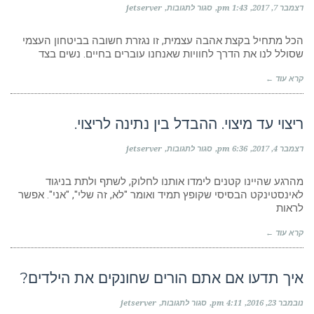
על
דצמבר 7, 2017
1:43 pm
סגור לתגובות
jetserver
איך
תדע
אם
הכל מתחיל בקצת אהבה עצמית, זו נגזרת חשובה בביטחון העצמי
חסרה
שסולל לנו את הדרך לחוויות שאנחנו עוברים בחיים. נשים בצד
לך
קצת
קרא עוד ←
הערכה
עצמית?
ריצוי עד מיצוי. ההבדל בין נתינה לריצוי.
על
דצמבר 4, 2017
6:36 pm
סגור לתגובות
jetserver
ריצוי
עד
מיצוי.
מהרגע שהיינו קטנים לימדו אותנו לחלוק, לשתף ולתת בניגוד
ההבדל
לאינסטינקט הבסיסי שקופץ תמיד ואומר "לא, זה שלי", "אני". אפשר
בין
לראות
נתינה
לריצוי.
קרא עוד ←
איך תדעו אם אתם הורים שחונקים את הילדים?
על
נובמבר 23, 2016
4:11 pm
סגור לתגובות
jetserver
איך