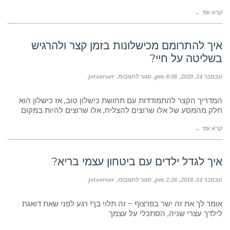
חלומות?
קרא עוד ←
איך להתרומם מכישלונות בזמן קצר ולהרגיש
בשליטה על חיי?
על
נובמבר 24, 2020
8:08 pm
סגור לתגובות
jetserver
איך
להתרומם
מכישלונות
המדריך הקצר להתמודדות עם תחושת כישלון טוב, אז כישלון הוא
בזמן
חלק מהמסע של אלו שרוצים להצליח, אלו שרוצים להיות במקום
קצר
ולהרגיש
קרא עוד ←
בשליטה
על
חיי?
איך לגדל ילדים עם ביטחון עצמי בריא?
על
נובמבר 14, 2018
2:26 pm
סגור לתגובות
jetserver
איך
לגדל
ילדים
אומר לך את זה ישר בפרצוף – זה תלוי בך! רגע לפני שאת דואגת
עם
לילדך עצרי שניה, הסתכלי על עצמך
ביטחון
עצמי