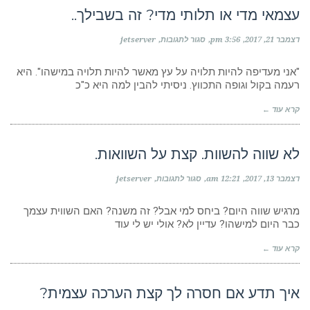
עצמאי מדי או תלותי מדי? זה בשבילך..
על
דצמבר 21, 2017
3:56 pm
סגור לתגובות
jetserver
עצמאי
מדי
או
"אני מעדיפה להיות תלויה על עץ מאשר להיות תלויה במישהו". היא
תלותי
רעמה בקול וגופה התכווץ. ניסיתי להבין למה היא כ"כ
מדי?
זה
קרא עוד ←
בשבילך..
לא שווה להשוות. קצת על השוואות.
על
דצמבר 13, 2017
12:21 am
סגור לתגובות
jetserver
לא
שווה
להשוות.
מרגיש שווה היום? ביחס למי אבל? זה משנה? האם השווית עצמך
קצת
כבר היום למישהו? עדיין לא? אולי יש לי עוד
על
השוואות.
קרא עוד ←
איך תדע אם חסרה לך קצת הערכה עצמית?