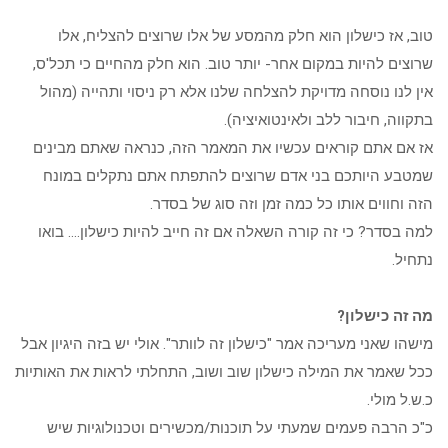
על
חיי?
טוב, אז כישלון הוא חלק מהמסע של אלו שרוצים להצליח, אלו
שרוצים להיות במקום אחר- יותר טוב. הוא חלק מהחיים כי תכל'ס,
אין לנו נוסחה מדויקת להצלחה שלנו אלא רק ניסוי ותהייה (מהול
בתקווה, חיבור ללב ולאינטואיציה).
אז אם אתם קוראים עכשיו את המאמר הזה, כנראה שאתם מבינים
שמטבע היותכם בני אדם שרוצים להתפתח אתם נתקלים במונח
הזה וחווים אותו כל כמה זמן וזה סוג של בסדר.
למה בסדר? כי זה קורה השאלה אם זה חייב להיות כישלון…. בואו
נתחיל.
מה זה כישלון?
מישהו שאני מעריכה אמר "כישלון זה לוותר". אולי יש בזה היגיון אבל
ככל שאמר את המילה כישלון שוב ושוב, התחלתי לראות את האותיות
כ.ש.ל מולי.
כ"כ הרבה פעמים שמעתי על תוכנות/מכשירים וטכנולוגיות שיש