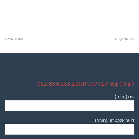
« פוסט קודם
פוסט הבא »
ליצירת קשר עם רינת רחמינוב 052-8316263
שם (חובה)
דואר אלקטרוני (חובה)