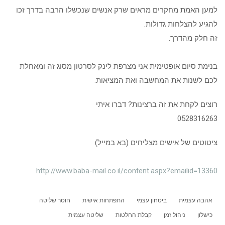
למען האמת מחקרים מראים שרק אנשים שנכשלו הרבה בדרך זכו
להגיע להצלחות גדולות.
זה חלק מהדרך.
בנימת סיום אופטימית אני מצרפת לינק לסרטון מסוג זה ומאחלת
לכם לשנות את המחשבה ואת המציאות.
רוצים לקחת את זה ברצינות? דברו איתי
0528316263
ציטוטים של אישים מצליחים (בא במייל)
http://www.baba-mail.co.il/content.aspx?emailid=13360
אהבה עצמית
ביטחון עצמי
התפתחות אישית
חוסר שליטה
כישלון
ניהול זמן
קבלת החלטות
שליטה עצמית