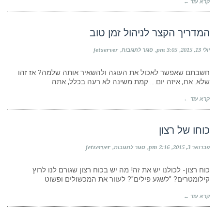
קרא עוד ←
בשבילך..
המדריך הקצר לניהול זמן טוב
על
יולי 13, 2015
3:05 pm
סגור לתגובות
jetserver
המדריך
הקצר
לניהול
חשבתם שאפשר לאכול את העוגה ולהשאיר אותה שלמה? אז זהו
זמן
שלא. אח, איזה יום…. קמת משינה לא רעה בכלל, אתה
טוב
קרא עוד ←
כוחו של רצון
על
פברואר 3, 2015
2:16 pm
סגור לתגובות
jetserver
כוחו
של
רצון
כוח רצון- לכולנו יש את זה! מה יש בכוח רצון שגורם לנו לרוץ
קילומטרים? "לשגע פילים"? לעוור את המכשולים ופשוט
קרא עוד ←