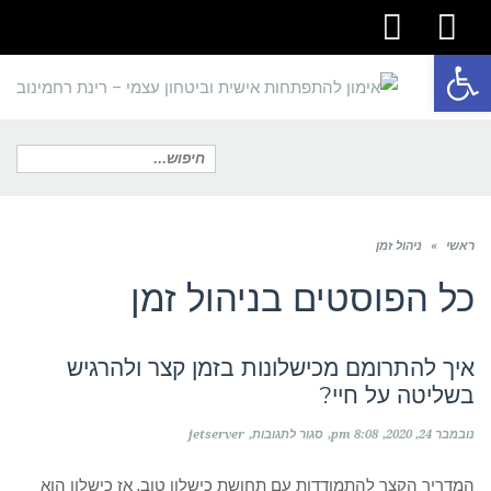
youtube
facebook
פתח סרגל נגישות
תפריט
חיפוש
ראשי
»
ניהול זמן
עבור:
כל הפוסטים ב
ניהול זמן
איך להתרומם מכישלונות בזמן קצר ולהרגיש
בשליטה על חיי?
על
נובמבר 24, 2020
8:08 pm
סגור לתגובות
jetserver
איך
להתרומם
מכישלונות
המדריך הקצר להתמודדות עם תחושת כישלון טוב, אז כישלון הוא