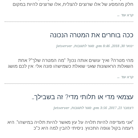
בזמן
חלק מהמסע של אלו שרוצים להצליח, אלו שרוצים להיות במקום
קצר
ולהרגיש
קרא עוד ←
בשליטה
על
חיי?
ככה בוחרים את המטרה הנכונה
על
ינואר 30, 2018
8:46 pm
סגור לתגובות
jetserver
ככה
בוחרים
את
מהי מטרה? ואיך עושים אותה נכון? "מה המטרה שלך"? אחת
המטרה
השאלות הראשונות שאני שואלת כשמישהו פונה אלי. אין לכם מושג
הנכונה
קרא עוד ←
עצמאי מדי או תלותי מדי? זה בשבילך..
על
דצמבר 21, 2017
3:56 pm
סגור לתגובות
jetserver
עצמאי
מדי
או
"אני מעדיפה להיות תלויה על עץ מאשר להיות תלויה במישהו". היא
תלותי
רעמה בקול וגופה התכווץ. ניסיתי להבין למה היא כ"כ
מדי?
זה