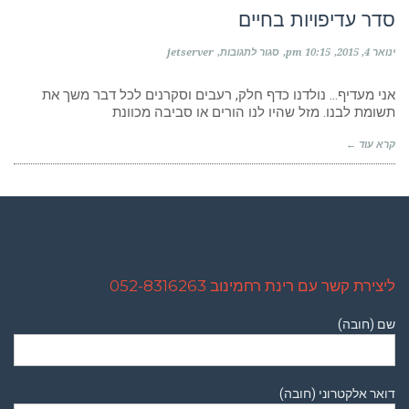
סדר עדיפויות בחיים
על
ינואר 4, 2015
10:15 pm
סגור לתגובות
jetserver
סדר
עדיפויות
בחיים
אני מעדיף… נולדנו כדף חלק, רעבים וסקרנים לכל דבר משך את
תשומת לבנו. מזל שהיו לנו הורים או סביבה מכוונת
קרא עוד ←
ליצירת קשר עם רינת רחמינוב 052-8316263
שם (חובה)
דואר אלקטרוני (חובה)