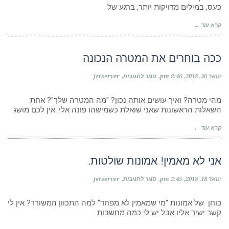
לי-
כעס, במילים מדויקות יותר, ברגע של
מי
לי?"
קרא עוד ←
ככה
אפשר
לשפר
את
ככה בוחרים את המטרה הנכונה
ההערכה
העצמית
על
ינואר 30, 2018
8:46 pm
סגור לתגובות
jetserver
ככה
בוחרים
את
מהי מטרה? ואיך עושים אותה נכון? "מה המטרה שלך"? אחת
המטרה
השאלות הראשונות שאני שואלת כשמישהו פונה אלי. אין לכם מושג
הנכונה
קרא עוד ←
אני לא מאמין! אמונות שולטות.
על
ינואר 18, 2018
2:45 pm
סגור לתגובות
jetserver
אני
לא
מאמין!
כוחן של אמונות "מי שמאמין לא מפחד" למה התכוון המשורר? אין לי
אמונות
קשר ישיר אליו אבל יש לי כמה מחשבות
שולטות.