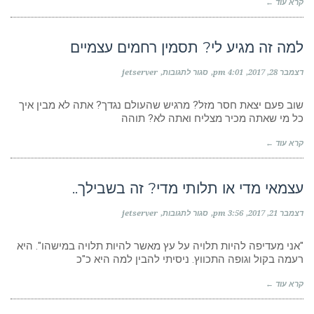
קרא עוד ←
למה זה מגיע לי? תסמין רחמים עצמיים
על
דצמבר 28, 2017
4:01 pm
סגור לתגובות
jetserver
למה
זה
מגיע
שוב פעם יצאת חסר מזל? מרגיש שהעולם נגדך? אתה לא מבין איך
לי?
כל מי שאתה מכיר מצליח ואתה לא? תוהה
תסמין
רחמים
קרא עוד ←
עצמיים
עצמאי מדי או תלותי מדי? זה בשבילך..
על
דצמבר 21, 2017
3:56 pm
סגור לתגובות
jetserver
עצמאי
מדי
או
"אני מעדיפה להיות תלויה על עץ מאשר להיות תלויה במישהו". היא
תלותי
רעמה בקול וגופה התכווץ. ניסיתי להבין למה היא כ"כ
מדי?
זה
קרא עוד ←
בשבילך..