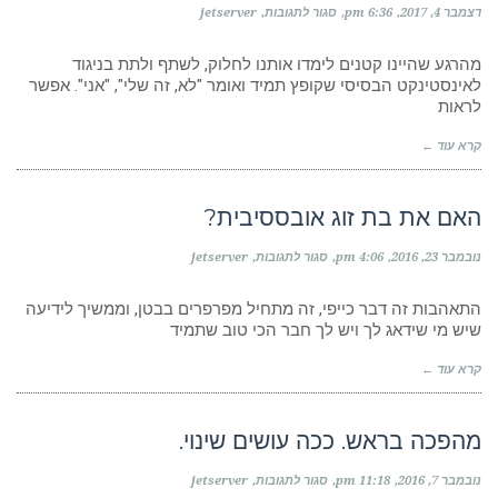
על
דצמבר 4, 2017
6:36 pm
סגור לתגובות
jetserver
ריצוי
עד
מיצוי.
מהרגע שהיינו קטנים לימדו אותנו לחלוק, לשתף ולתת בניגוד
ההבדל
לאינסטינקט הבסיסי שקופץ תמיד ואומר "לא, זה שלי", "אני". אפשר
בין
לראות
נתינה
לריצוי.
קרא עוד ←
האם את בת זוג אובססיבית?
על
נובמבר 23, 2016
4:06 pm
סגור לתגובות
jetserver
האם
את
בת
התאהבות זה דבר כייפי, זה מתחיל מפרפרים בבטן, וממשיך לידיעה
זוג
שיש מי שידאג לך ויש לך חבר הכי טוב שתמיד
אובססיבית?
קרא עוד ←
מהפכה בראש. ככה עושים שינוי.
על
נובמבר 7, 2016
11:18 pm
סגור לתגובות
jetserver
מהפכה