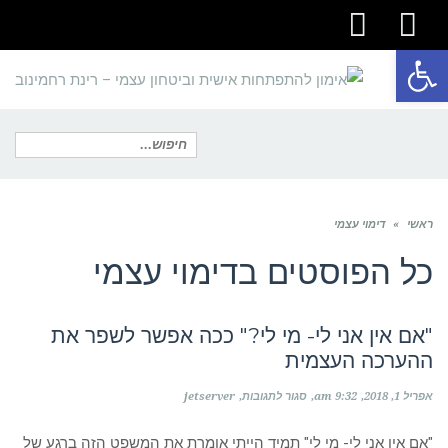
youtube
facebook
פתח סרגל נגישות
תפריט
חיפוש
ראשי
»
דימוי עצמי
עבור:
כל הפוסטים ב
דימוי עצמי
"אם אין אני לי- מי לי?" ככה אפשר לשפר את
ההערכה העצמית
על
אפריל 1, 2018
9:32 am
סגור לתגובות
jetserver
"אם
אין
אני
"אם אין אני לי- מי לי" תמיד הייתי אומרת את המשפט הזה ברגע של