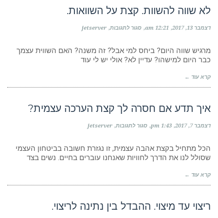
לא שווה להשוות. קצת על השוואות.
על
דצמבר 13, 2017
12:21 am
סגור לתגובות
jetserver
לא
שווה
להשוות.
מרגיש שווה היום? ביחס למי אבל? זה משנה? האם השווית עצמך
קצת
כבר היום למישהו? עדיין לא? אולי יש לי עוד
על
השוואות.
קרא עוד ←
איך תדע אם חסרה לך קצת הערכה עצמית?
על
דצמבר 7, 2017
1:43 pm
סגור לתגובות
jetserver
איך
תדע
אם
הכל מתחיל בקצת אהבה עצמית, זו נגזרת חשובה בביטחון העצמי
חסרה
שסולל לנו את הדרך לחוויות שאנחנו עוברים בחיים. נשים בצד
לך
קצת
קרא עוד ←
הערכה
עצמית?
ריצוי עד מיצוי. ההבדל בין נתינה לריצוי.