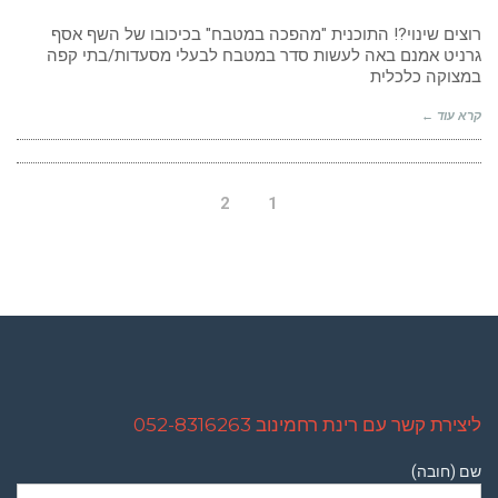
בראש.
ככה
רוצים שינוי?! התוכנית "מהפכה במטבח" בכיכובו של השף אסף
עושים
גרניט אמנם באה לעשות סדר במטבח לבעלי מסעדות/בתי קפה
שינוי.
במצוקה כלכלית
קרא עוד ←
2
1
ליצירת קשר עם רינת רחמינוב 052-8316263
שם (חובה)