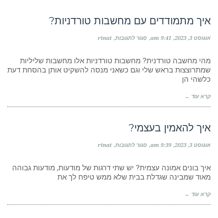
איך מתמודדים עם מחשבות טורדניות?
על
אוגוסט 3, 2023
9:41 am
סגור לתגובות
rinat
איך
מתמודדים
עם
מהי מחשבה טורדנית? מחשבות טורדניות אלו מחשבות שליליות
מחשבות
שמתרוצצות בראש שלי וגם כשאני מנסה להשקיט אותן בהסחת דעת
טורדניות?
כלשהי הן
קרא עוד ←
איך להאמין בעצמי?
על
אוגוסט 3, 2023
9:39 am
סגור לתגובות
rinat
איך
להאמין
בעצמי?
איך בונים אמונה עצמית? יש שתי דרגות של מודעות, מודעות גבוהה
מאוד שמבינה שגדלת בבית שלא ממש טיפח לך את
קרא עוד ←