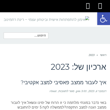
youtube
facebook
פתח סרגל נגישות
תפריט
חיפוש
ראשי
»
2023
עבור:
ארכיון של:
2023
איך לעבור ממצב פאסיבי למצב אקטיבי?
על
דצמבר 4, 2023
3:01 pm
סגור לתגובות
rinat
איך
לעבור
ממצב
בואי נדבר במונחי מלחמה כי זו הרוח של ימינו ונשאל איך לעבור
פאסיבי
ממצב הגנה למצב התקפה?לממשלה לקח 5 ימים להתגבש
למצב