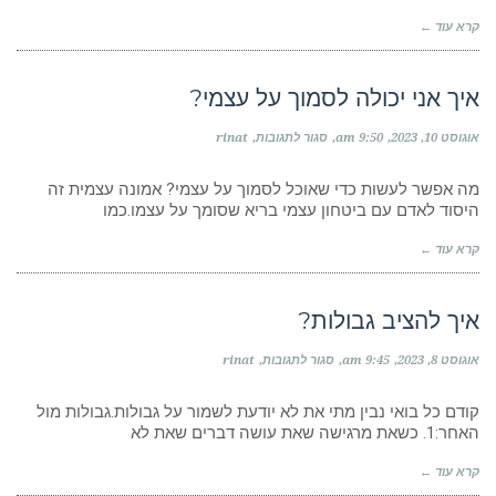
אקטיבי?
קרא עוד ←
איך אני יכולה לסמוך על עצמי?
על
אוגוסט 10, 2023
9:50 am
סגור לתגובות
rinat
איך
אני
יכולה
מה אפשר לעשות כדי שאוכל לסמוך על עצמי? אמונה עצמית זה
לסמוך
היסוד לאדם עם ביטחון עצמי בריא שסומך על עצמו.כמו
על
עצמי?
קרא עוד ←
איך להציב גבולות?
על
אוגוסט 8, 2023
9:45 am
סגור לתגובות
rinat
איך
להציב
גבולות?
קודם כל בואי נבין מתי את לא יודעת לשמור על גבולות.גבולות מול
האחר:1. כשאת מרגישה שאת עושה דברים שאת לא
קרא עוד ←