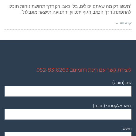
קחו
רגע
"תעשו רק מה שאתם יכולים, בלי כאב. רק דרך תחושת נוחות תוכלו
לנשום…
להתפתח. דרך הכאב הגוף יתכווץ והתנועה תישאר מוגבלת".
קרא עוד ←
ליצירת קשר עם רינת רחמינוב 052-8316263
שם (חובה)
דואר אלקטרוני (חובה)
נושא