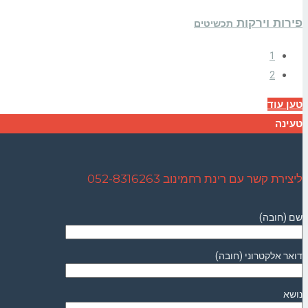
פירות וירקות
תכשיטים
1
2
טען עוד
טעינה
ליצירת קשר עם רינת רחמינוב 052-8316263
שם (חובה)
דואר אלקטרוני (חובה)
נושא