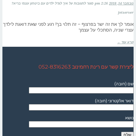
נובמבר 14, 2018
2:26 pm
סגור לתגובות
על איך לגדל ילדים עם ביטחון עצמי בריא?
jetserver
אומר לך את זה ישר בפרצוף – זה תלוי בך! רגע לפני שאת דואגת לילדך
עצרי שניה, הסתכלי על עצמך
קרא עוד ←
ליצירת קשר עם רינת רחמינוב 052-8316263
שם (חובה)
דואר אלקטרוני (חובה)
נושא