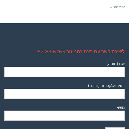
קרא עוד ←
ליצירת קשר עם רינת רחמינוב 052-8316263
שם (חובה)
דואר אלקטרוני (חובה)
נושא