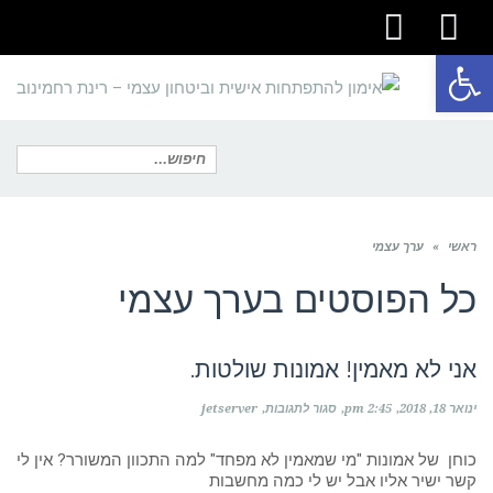
youtube
facebook
פתח סרגל נגישות
תפריט
חיפוש
ראשי
»
ערך עצמי
עבור:
כל הפוסטים ב
ערך עצמי
אני לא מאמין! אמונות שולטות.
על
ינואר 18, 2018
2:45 pm
סגור לתגובות
jetserver
אני
לא
מאמין!
כוחן של אמונות "מי שמאמין לא מפחד" למה התכוון המשורר? אין לי
אמונות
קשר ישיר אליו אבל יש לי כמה מחשבות
שולטות.