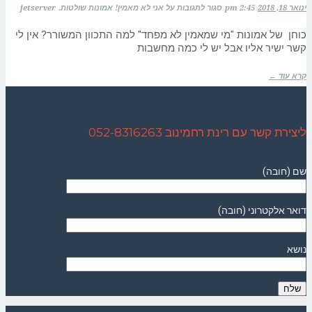
ינואר 18, 2018
2:45 pm
סגור לתגובות
על אני לא מאמין! אמונות שולטות.
jetserver
כוחן של אמונות "מי שמאמין לא מפחד" למה התכוון המשורר? אין לי
קשר ישיר אליו אבל יש לי כמה מחשבות
קרא עוד ←
ליצירת קשר עם רינת רחמינוב 052-8316263
שם (חובה)
דואר אלקטרוני (חובה)
נושא