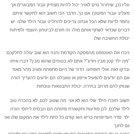
עליו (כן, שיחרור גזים לאויר יכול להיות מצחיק עבור המבוגרים אך
מעליב עבור הפעוט). אם כך, הדבר הכי חשוב הוא לתקשר איתם.
נחמד לדעת שלא הכל אנחנו צריכים להחליט עבור הילד שלנו. יש
דברים שכדאי לשתף אותם מולו. זה תורם לביטחון העצמי ולפיתוח
יכולת החשיבה שלו.
זיכרו את האוטומט מהפסקה הקודמת והנה הוא שוב עולה לחלקכם:
"מה ילד קטן מבין ויודע"? אתם לא בטוחים שהוא מבין? דברו איתו
ובדקו זאת. אולי תופתעו. הדור של היום מתפתח ומגיב מהר מאוד.
אם הם יודעים להפעיל אייפון או טאבלט הם יודעים להעריך הורה
שנותן להם מרחב בחירה, יכולת התבטאות ונוכחות.
חשוב תזכרו הילד שלי הוא לא אני. מה שטוב לכם, לא בהכרח טוב
לילד שלכם. לכן מודעות ותקשורת פתוחה הם הבסיס ליחסי הורה
ילד. סדר העדיפויות בריא הוא קודם כל לתת לילד את המקום שלו ואז
גם לחנך.