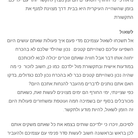
נראה כי ימי החורף הסוערים הם זמן מצוין לתקשר יותר עם ילדיכם.
בזמן שהשהייה העיקרית היא בבית. דרך מצוינת למנף את
התקשורת.
לשאול
אל תשכחו לשאול עצמיכם מדי פעם איך פעולות שאתם עושים היום
השפיעו עליכם כשהייתם קטנים. נכון שהילד שלכם לא בהכרח
יחווה אותו דבר אבל חוויה שאתם זוכרים יכולה לבוא לזכותכם
במודעות אישית ובתקשורת מול ילדכם. כמו כן, חשוב לזכור כי מה
שהיה נכון כשהייתם קטנים כבר לא בהכרח נכון לכם כגדולים, בדקו
האם אתם נותנים לדברים מהעבר להנחות אתכם היום?
כפי שציינתי, ימי החורף הם ימים מצוינים לעשות זאת, כשאתם
מכורבלים בסוף יום בשמיכה חמה ועוטפת ומשחזרים פעולות היום.
זה הזמן לשאול, להיות מודע ולתקשר.
לסיכום, זיכרו כי ילדיכם שותים בצמא את כל שאתם משקים אותם
לכן בראש ובראשונה חשוב לעשות סדר פנימי עם עצמיכם ולהעביר