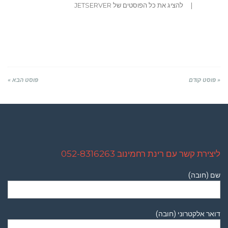
|
להציג את כל הפוסטים של JETSERVER
« פוסט קודם
פוסט הבא »
ליצירת קשר עם רינת רחמינוב 052-8316263
שם (חובה)
דואר אלקטרוני (חובה)