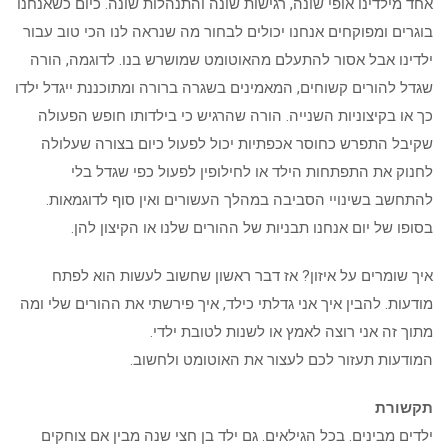
אחד מילדינו אופי שונה, רגישות שונה והתנהלות שונה. כיום כשאנחנו
בוגרים ומפוקחים אנחנו יכולים לבחור מה שנראה לנו הכי טוב עבור
ילדינו אבל אסור להתעלם מהאוטומט שמושרש בנו. לדוגמה, הורה
שגדל להורים קשוחים, המאמינים בשגרה ברורה ומתוכננת ייגדל ילדו
כך או בקיצוניות השנייה. הורה שהרגיש כי בילדותו חופש הפעולה
שקיבל התפרש כחוסר אכפתיות יכול לפעול כיום בצורה שעלולה
לחנוק את התפתחות הילד או לחילופין לפעול כפי שגדל בלי
להתחשב בשינויי הסביבה במהלך העשורים ואין סוף לדוגמאות.
בסופו של יום אנחנו תבניות של ההורים שלנו או הקיצון להן.
איך שומרים על איזון? אז דבר ראשון שחשוב לעשות הוא לפתח
מודעות. להבין איך אני גדלתי כילד, איך פירשתי את ההורים שלי ומה
מתוך זה אני רוצה לאמץ או לשנות לטובת ילדי.
המודעות תעזור לכם לעצור את האוטומט ולחשוב.
תקשורת
ילדים מבינים. בכל הגילאים. גם ילד בן חצי שנה מבין אם צוחקים