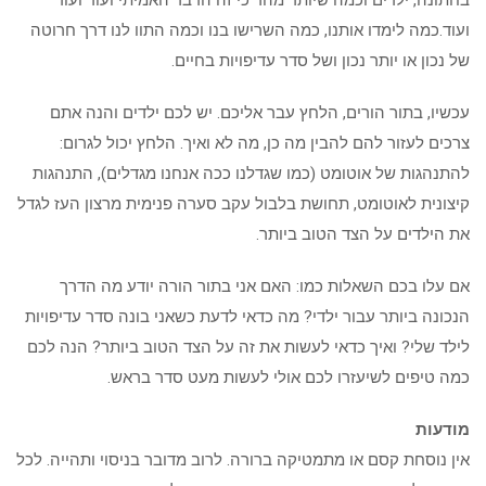
בחתונה, ילדים וכמה שיותר מהר כי זה הדבר האמיתי ועוד ועוד
ועוד.כמה לימדו אותנו, כמה השרישו בנו וכמה התוו לנו דרך חרוטה
של נכון או יותר נכון ושל סדר עדיפויות בחיים.
עכשיו, בתור הורים, הלחץ עבר אליכם. יש לכם ילדים והנה אתם
צרכים לעזור להם להבין מה כן, מה לא ואיך. הלחץ יכול לגרום:
להתנהגות של אוטומט (כמו שגדלנו ככה אנחנו מגדלים), התנהגות
קיצונית לאוטומט, תחושת בלבול עקב סערה פנימית מרצון העז לגדל
את הילדים על הצד הטוב ביותר.
אם עלו בכם השאלות כמו: האם אני בתור הורה יודע מה הדרך
הנכונה ביותר עבור ילדי? מה כדאי לדעת כשאני בונה סדר עדיפויות
לילד שלי? ואיך כדאי לעשות את זה על הצד הטוב ביותר? הנה לכם
כמה טיפים לשיעזרו לכם אולי לעשות מעט סדר בראש.
מודעות
אין נוסחת קסם או מתמטיקה ברורה. לרוב מדובר בניסוי ותהייה. לכל