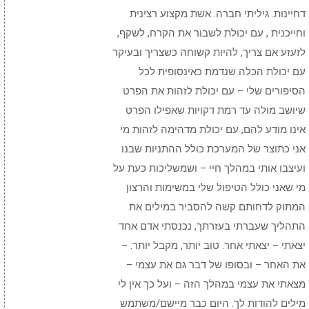
דחיינות. גיליתי חברה. אשת מקצוע רצינית
וחייכנית , עם יכולת לשבור את הקרח, לשקף,
לזעזע אם צריך, להיות קשוחה כשצריך ובעיקר
עם יכולת הכלה שנדמת כאינסופית לכל
הסיפורים שלי – עם יכולת לזהות את הפרט
שיושב מולה עד רמת דקויות שאפילו הפרט
אינו מודע להם, עם יכולת מדהימה לזהות מי
אני כתוצר של המערכת כולל ההתניות שבנו
ועיצבו אותי במהלך חיי – ושמשליכות כעת על
מי שאני כולל הטיפול שלי במשימות והרצון
המתוק לדחותם קשה להסביר במילים את
התהליך שעברתי בעזרתך, נכנסתי אדם אחד
יצאתי – יצאתי אחר. טוב יותר, מקבל יותר. –
את האחר – ובסופו של דבר גם את עצמי –
מצאתי את עצמי במהלך הזה – ועל כך אין לי
מילים להודות לך. היום כבר מיישם/משתמש