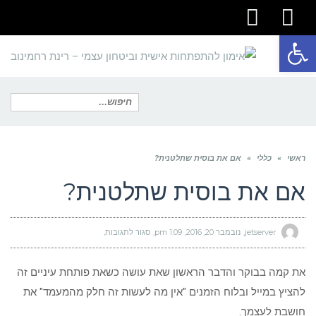
youtube
facebook
פתח סרגל נגישות
תפריט
חיפוש
ראשי
»
כללי
»
אם את בוסית שתלטנית?
עבור:
אם את בוסית שתלטנית?
jetserver
נובמבר 20, 2016
1:09 pm
סגור לתגובות
על
אם
את
בוסית
שתלטנית?
את קמה בבוקר והדבר הראשון שאת עושה כשאת פותחת עיניים זה
להציץ במייל ובלוח הזמנים "אין מה לעשות זה חלק מהמעמד" את
חושבת לעצמך.