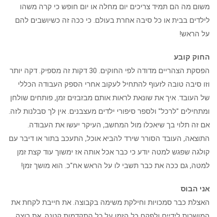
משום מה הם תמיד צריכים יום מחלה או יום חופש כי קרה משהו
לילדים בבית או כל סיבה אחרת בעולם. כי ככה זה כשיושבים להם
על הראש!
החוק קובע
הפסקת הצהריים מדודה לפי החוקים. 30 דקות זה מספיק. דקה יותר
וזו סיבה טובה לזעוף להתחיל לעקוב אחרי הספק העבודה הכללי
של העובד. איך את שונאת לראות אותם מבזבזים זמן, פותחים שולחן
ומתחילים "לרכל" ולספר סיפורי ילדים מעצבנים. אין לך סבלנות לזה.
אם זה תלוי בך שיאכלו מול המחשב, העיקר יעשו את העבודה.
התוצאה, העובד הסורר שירד להביא אוכל, התעכב בתור או דיבר עם
קולגה שפגש למטה יודע כי כבר אכל אותה אז ימשוך עוד קצת זמן
למטה, גם ככה את כבר תשבי לו על הראש אח"כ. הוא מושך זמן!
אני הבוס
האצלת כבר סמכויות וחילקת משימה בקבוצה. את חייבת לקחת את
המושכות לידיים ולפקח כל הזמן על כל התקדמות קטנה. את רוצה