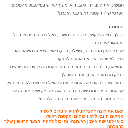
תמשיכי את העבודה. ואגב, הוא ימשיך לגלוש בפייסבוק מהפלאפון
הפרטי שלו. הקטנת ראש כבר הזכרנו?
חטטנות
יש לך נטייה להקשיב לשיחות במשרד, כולל לשיחות פרטיות של
הקולגות/עובדים.
את כל הזמן מסתובבת, שואלת, בודקת אולי יש איזה משהו שאת
עדיין לא יודעת. איך את אוהבת לתחקר.
התוצאה, בד"כ בדברים מסוימים תהיי האחרונה לדעת. הם יודעים
בדיוק מה מעניין אותך ומה חשוב לך.
בסופו של דבר את לא באמת יודעת להאציל סמכויות ולא סומכת על
אף אחד סביבך ומרגישה בודדה בפסגה. מספיק שאת מזדהה עם
שניים מתוך החמש, דעי – אתה בוסית שתלטנית!
האם את רוצה להצליח,להניע עובדים לעשיה
ממקום חיובי,ללא ויכוחים והקטנת ראש?
בואי לפגישת אימון ראשונה- זה יכול להיות הצעד הראשון שלך
להצלחה