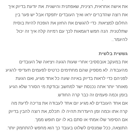
את אישה אחראית, רצינית, שאפתנית והישגית. את יודעת בדיוק איך
את רוצה שהדברים יראו ואיך העובדים יתפקדו אבל יש פער בין
החלום למציאות. כדי להגשים את החזון את הופכת להיות בוסית
שתלטנית. הנה חמש דוגמאות לכך עם רמיזה קלה איך זה יכול
להיגמר…
גששית בלשית
את במעקב אובססיבי אחרי שעות הגעה ויציאה של העובדים
מהעבודה. לא מספיק שהם מחתימים כרטיס לפעמים תעדיפי להגיע
לפניהם כדי לראות בדיוק באיזה שעה כל אחד מגיע, ואם הגעת
מאוחר יותר אתה נכנסת ישר למחשב ובודקת מי הסורר שלא הגיע
בזמן וכמה פעמים זה כבר קרה החודש.
אם אחד העובדים לא מגיע יום אחד לעבודה את צריכה לדעת מה
קרה אתו וכמה זמן היעדרות תהיה לו. תכלס, את רוצה להבין בדיוק
אם הסיפור שלו אמתי או סתם בא לו יום חופש ממך.
התוצאה, ככל שמנסים לשלוט בעובד כך הוא מחפש להתחמק יותר.