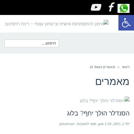
youtube
facebook
פתח סרגל נגישות
תפריט
חיפוש
ראשי
»
מאמרים (עמוד 4)
עבור:
מאמרים
כל מה שצריך לדעת...
הסנדלר הולך יחף? בלוג
על
יולי 5, 2015
1:18 pm
סגור לתגובות
jetserver
הסנדלר
הולך