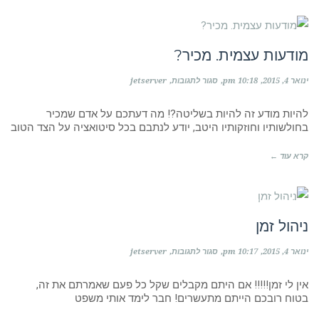
אני ועצמי
מודעות עצמית. מכיר?
על
ינואר 4, 2015
10:18 pm
סגור לתגובות
jetserver
מודעות
עצמית.
מכיר?
להיות מודע זה להיות בשליטה?! מה דעתכם על אדם שמכיר
בחולשותיו וחוזקותיו היטב, יודע לנתבם בכל סיטואציה על הצד הטוב
קרא עוד ←
על דחיינות, שליטה ואחריות
ניהול זמן
על
ינואר 4, 2015
10:17 pm
סגור לתגובות
jetserver
ניהול
זמן
אין לי זמן!!!!! אם היתם מקבלים שקל כל פעם שאמרתם את זה,
בטוח רובכם הייתם מתעשרים! חבר לימד אותי משפט