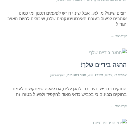
המדריך
הקצר
להתחלה
רוצים שינוי? מי לא… אבל שינוי דורש לפעמים תכנון ומי כמונו
טובה
אוהבים לפעול בעזרת האינסטיטנקטים שלנו, שיכולים להיות האויב
הגדול
קרא עוד ←
כל מה שצריך לדעת...
ההגה בידיים שלך!
על
אפריל 21, 2015
11:29 am
סגור לתגובות
jetserver
ההגה
בידיים
שלך!
החוקים בכביש נועדו כדי להגן עלינו, גם לאלה שמתקשים לעמוד
בחוקים מבינים כי בכביש כדאי מאוד להקפיד ולפעול בטוח. זה
קרא עוד ←
כל מה שצריך לדעת...