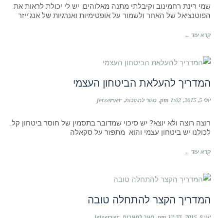
יחף?
שמי רינת רחמינוב וקיבלתי מתנה מאלוהים. יש לי יכולת לראות את
בלוג
הפוטנציאל של האחר ולשמור על אופטימיות ואנרגיות של אנג'ייזר
קרא עוד ←
המדריך שלי
המדריך להעלאת הביטחון העצמי
על
יולי 5, 2015
1:02 pm
סגור לתגובות
jetserver
המדריך
להעלאת
הביטחון
רוצה רוצה ולא יוצא? יש סיכוי שמדובר בתסמין של חוסר ביטחון קל.
העצמי
לכולנו יש ביטחון עצמי והוא מתפזר על סקאלה
קרא עוד ←
המדריך שלי
המדריך הקצר להתחלה טובה
על
יוני 9, 2015
12:33 pm
סגור לתגובות
jetserver