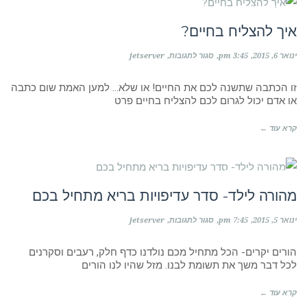
הגשמה עצמית
איך להצליח בחיים?
על
ינואר 6, 2015
3:45 pm
סגור לתגובות
jetserver
איך
להצליח
בחיים?
זו הכתבה שתשנה לכם את החיים! או שלא… למען האמת שום כתבה
או אדם יכול לגרום לכם להצליח בחיים פרט
קרא עוד ←
כל מה שצריך לדעת...
מהורה לילד- סדר עדיפויות בריא מתחיל בכם
על
ינואר 5, 2015
7:45 pm
סגור לתגובות
jetserver
מהורה
לילד-
סדר
הורים יקרים- הכל מתחיל מכם נולדנו כדף חלק, רעבים וסקרנים
עדיפויות
לכל דבר משך את תשומת לבנו. מזל שהיו לנו הורים
בריא
מתחיל
בכם
קרא עוד ←