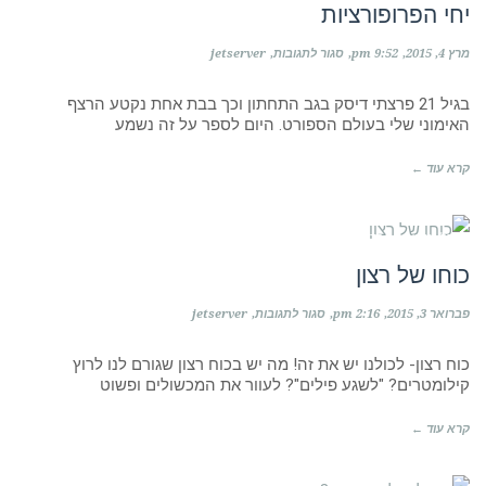
יחי הפרופורציות
על
מרץ 4, 2015
9:52 pm
סגור לתגובות
jetserver
יחי
הפרופורציות
בגיל 21 פרצתי דיסק בגב התחתון וכך בבת אחת נקטע הרצף
האימוני שלי בעולם הספורט. היום לספר על זה נשמע
קרא עוד ←
כל מה שצריך לדעת...
כוחו של רצון
על
פברואר 3, 2015
2:16 pm
סגור לתגובות
jetserver
כוחו
של
רצון
כוח רצון- לכולנו יש את זה! מה יש בכוח רצון שגורם לנו לרוץ
קילומטרים? "לשגע פילים"? לעוור את המכשולים ופשוט
קרא עוד ←