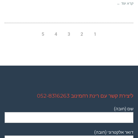
קרא עוד ←
5
4
3
2
1
ליצירת קשר עם רינת רחמינוב 052-8316263
שם (חובה)
דואר אלקטרוני (חובה)